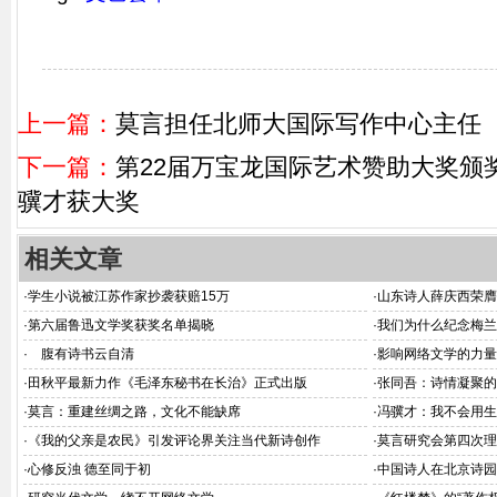
上一篇：
莫言担任北师大国际写作中心主任
下一篇：
第22届万宝龙国际艺术赞助大奖颁
骥才获大奖
相关文章
·
学生小说被江苏作家抄袭获赔15万
·
山东诗人薛庆西荣膺
·
第六届鲁迅文学奖获奖名单揭晓
·
我们为什么纪念梅兰
·
腹有诗书云自清
·
影响网络文学的力量
·
田秋平最新力作《毛泽东秘书在长治》正式出版
·
张同吾：诗情凝聚的
·
莫言：重建丝绸之路，文化不能缺席
·
冯骥才：我不会用生
·
《我的父亲是农民》引发评论界关注当代新诗创作
·
莫言研究会第四次理
·
心修反浊 德至同于初
·
中国诗人在北京诗园