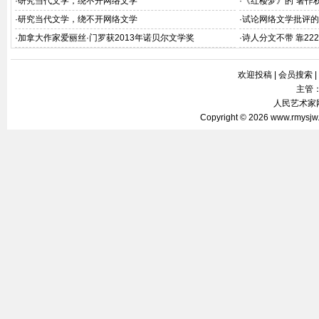
·
研究当代文学，绕不开网络文学
·
《红楼梦》的“著作
·
研究当代文学，绕不开网络文学
·
试论网络文学批评的
·
加拿大作家爱丽丝·门罗获2013年诺贝尔文学奖
·
诗人分文不带 靠22
欢迎投稿
|
会员搜索
|
主管
人民艺术家网 
Copyright © 2026
www.rmysjw