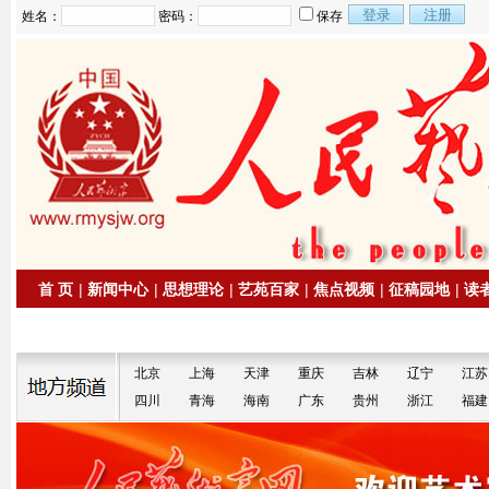
姓名：
密码：
保存
首 页
|
新闻中心
|
思想理论
|
艺苑百家
|
焦点视频
|
征稿园地
|
读
|
拍卖信息
|
名家书画
北京
上海
天津
重庆
吉林
辽宁
江苏
四川
青海
海南
广东
贵州
浙江
福建