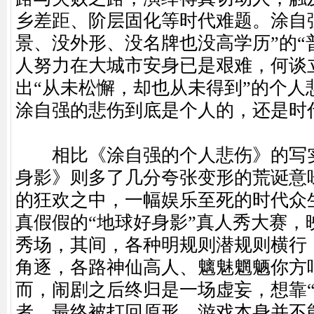
乡差距、阶层固化等时代难题。涂自
景、没外形、没名牌也没高学历”的“
人努力在大城市安身已是艰难，何谈
出“从未松懈，却也从未得到”的个人
涂自强的悲伤到底是个人的，还是时
相比《涂自强的个人悲伤》的写实
身影》则多了几分夸张变形的荒诞意
的狂欢之中，一幅娱乐至死的时代众
真假假的“地球好身影”真人秀大赛，
秀场，其间，各种明规则潜规则横行
角逐，各路神仙高人、魑魅魍魉你方
而，闹剧之后终归是一场虚妄，想靠“
者，最终被打回原形。游戏本身并不