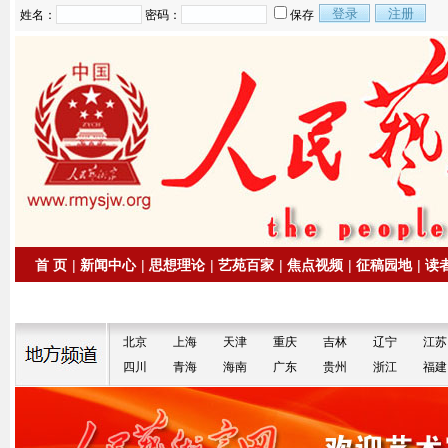
姓名：
密码：
保存
首 页
|
新闻中心
|
思想理论
|
艺苑百家
|
焦点视频
|
征稿园地
|
读
|
拍卖信息
|
名家书画
北京
上海
天津
重庆
吉林
辽宁
江苏
四川
青海
海南
广东
贵州
浙江
福建