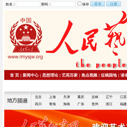
姓名：
密码：
保存
首 页
|
新闻中心
|
思想理论
|
艺苑百家
|
焦点视频
|
征稿园地
|
读
|
拍卖信息
|
名家书画
北京
上海
天津
重庆
吉林
辽宁
江苏
四川
青海
海南
广东
贵州
浙江
福建