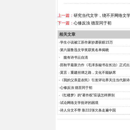
上一篇：
研究当代文学，绕不开网络文
下一篇：
心修反浊 德至同于初
相关文章
·
学生小说被江苏作家抄袭获赔15万
·
第六届鲁迅文学奖获奖名单揭晓
·
腹有诗书云自清
·
田秋平最新力作《毛泽东秘书在长治》正式出
·
莫言：重建丝绸之路，文化不能缺席
·
《我的父亲是农民》引发评论界关注当代新诗
·
心修反浊 德至同于初
·
《红楼梦》的“著作权”应该怎样辨别
·
试论网络文学批评的困境
·
诗人分文不带 靠222张欠条走遍中国