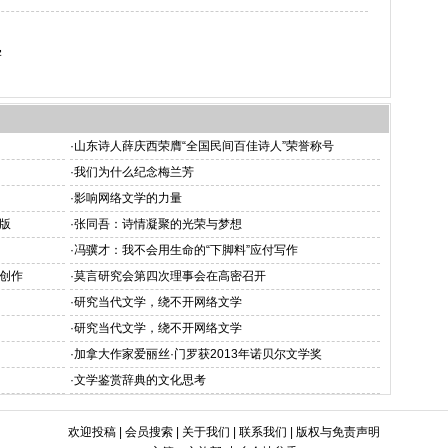
学
·
山东诗人薛庆西荣膺“全国民间百佳诗人”荣誉称号
·
我们为什么纪念梅兰芳
·
影响网络文学的力量
版
·
张同吾：诗情凝聚的光荣与梦想
·
冯骥才：我不会用生命的“下脚料”应付写作
创作
·
莫言研究会第四次理事会在高密召开
·
研究当代文学，绕不开网络文学
·
研究当代文学，绕不开网络文学
·
加拿大作家爱丽丝·门罗获2013年诺贝尔文学奖
·
文学鉴赏辞典的文化思考
欢迎投稿
|
会员搜索
|
关于我们
|
联系我们
|
版权与免责声明