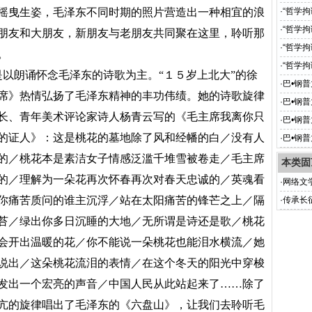
摇曳生姿，毛泽东不同时期的照片营造出一种相宜的浪
·
“哲学
·
“哲学
朋友和大朋友，新朋友与老朋友共同聚在这里，聆听那
·
“哲学
。
·
“哲学
以朗诵怀念毛泽东的诗歌为主。“１５岁上北大”的徐
·
巴•钢
席》热情弘扬了毛泽东精神的丰功伟绩。她的诗歌旋律
载之七
·
巴•钢
长、青年美术评论家诗人杨青云写的《毛主席我离你只
载之六
·
巴•钢
的证人》：这是桃花的墓地除了风和经幡的白／没有人
载之五
·
巴•钢
之四】
的／桃花本是素洁女子情感泛滥千堆雪被卷走／毛主席
本类固
的／理解为一朵花再次怀春再次对春天忠诚的／英魂看
·
网络文
你痛苦质问的谁主沉浮／站在太阳痛苦的锋芒之上／隔
·
传承长
苔／绿出你多日沉睡的大地／无所谓是诗还是歌／桃花
会开出温暖的花／你不能说一朵桃花也能泪水横流／她
说出／这朵桃花流泪的表情／在这个冬天的阳光中穿梭
发出一个宏亮的声音／中国人民从此站起来了……除了
亢的旋律唱出了毛泽东的《六盘山》，让我们去聆听毛