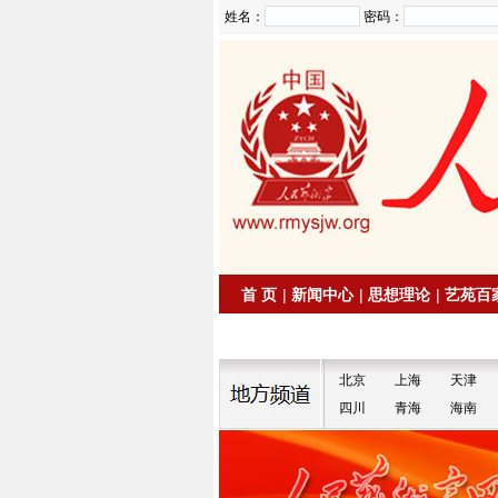
姓名：
密码：
首 页
|
新闻中心
|
思想理论
|
艺苑百
|
拍卖信息
|
名家书画
北京
上海
天津
四川
青海
海南