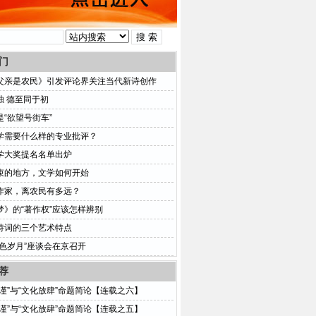
门
父亲是农民》引发评论界关注当代新诗创作
浊 德至同于初
是“欲望号街车”
学需要什么样的专业批评？
学大奖提名名单出炉
束的地方，文学如何开始
作家，离农民有多远？
梦》的“著作权”应该怎样辨别
诗词的三个艺术特点
红色岁月”座谈会在京召开
荐
拘谨”与“文化放肆”命题简论【连载之六】
拘谨”与“文化放肆”命题简论【连载之五】