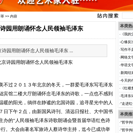
荟萃
>> 内容
本类热
诗园用朗诵怀念人民领袖毛泽东
·
《我的
·
心修反
·
写作不
诗园用朗诵怀念人民领袖毛泽东 ...
·
网络文
·
华语文
·
新闻结
·
今天的
美不过２０１３年北京的冬天，一群爱毛泽东写毛泽东
·
《红楼
础宾馆二楼大厅朗诵怀念毛泽东的诗歌，一点也不感到
·
毛泽东
温暖的阳光，徜徉在静谧的北国诗园，追寻星光中的人
·
“走进
７日下午２点，由新国风诗刊、清远日报社、大中国书
本类推
主办的“人民领袖毛泽东诗歌朗诵会暨首届华语红色诗
·
“哲学
举行。大会由著名军旅诗人蔡诗华主持，迄今已成功举
·
“哲学