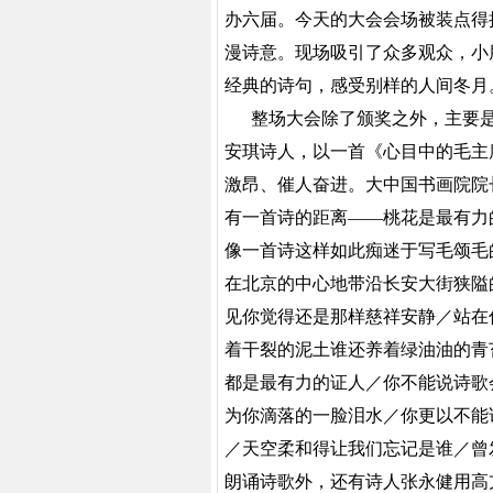
办六届。今天的大会会场被装点得
漫诗意。现场吸引了众多观众，小
经典的诗句，感受别样的人间冬月
整场大会除了颁奖之外，主要是
安琪诗人，以一首《心目中的毛主
激昂、催人奋进。大中国书画院院
有一首诗的距离——桃花是最有力
像一首诗这样如此痴迷于写毛颂毛
在北京的中心地带沿长安大街狭隘
见你觉得还是那样慈祥安静／站在
着干裂的泥土谁还养着绿油油的青
都是最有力的证人／你不能说诗歌
为你滴落的一脸泪水／你更以不能
／天空柔和得让我们忘记是谁／曾
朗诵诗歌外，还有诗人张永健用高