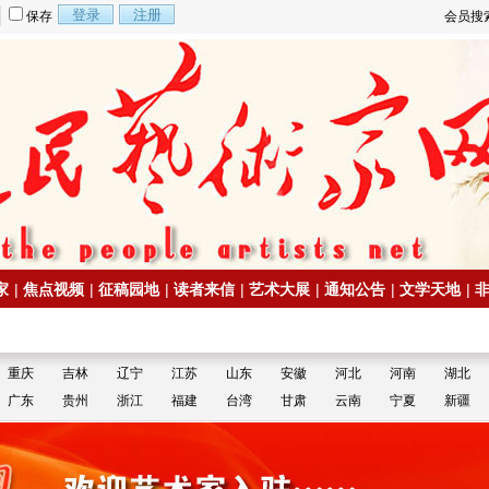
保存
会员搜
家
|
焦点视频
|
征稿园地
|
读者来信
|
艺术大展
|
通知公告
|
文学天地
|
重庆
吉林
辽宁
江苏
山东
安徽
河北
河南
湖北
广东
贵州
浙江
福建
台湾
甘肃
云南
宁夏
新疆