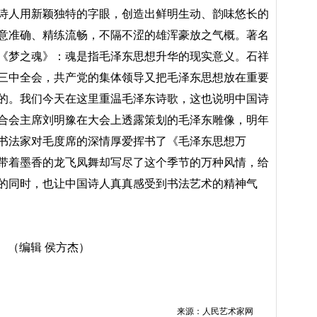
诗人用新颖独特的字眼，创造出鲜明生动、韵味悠长的
意准确、精练流畅，不隔不涩的雄浑豪放之气概。著名
《梦之魂》：魂是指毛泽东思想升华的现实意义。石祥
三中全会，共产党的集体领导又把毛泽东思想放在重要
的。我们今天在这里重温毛泽东诗歌，这也说明中国诗
合会主席刘明豫在大会上透露策划的毛泽东雕像，明年
书法家对毛度席的深情厚爱挥书了《毛泽东思想万
带着墨香的龙飞凤舞却写尽了这个季节的万种风情，给
的同时，也让中国诗人真真感受到书法艺术的精神气
……
（编辑 侯方杰）
来源：人民艺术家网