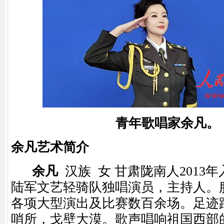
青年歌唱家
余凡。
余凡艺术简介
余凡
汉族 女 甘肃陇南人2013
陆军文艺轻骑队独唱演员，主持人。
各项大型演出及比赛数百余场。足迹
哨所，戈壁大漠。歌声唱响祖国西部