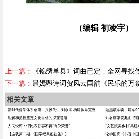
（编辑 初凌宇）
上一篇：
《锦绣单县》词曲已定，全网寻找
下一篇：
晨嫣曌诗词贺风云国韵《民乐的万
相关文章
·
新时代儒学体系创建（八雅先生·刘永国 构建体系完整
·
翰墨颂军魂｜建军9
版）
·
理解和把握坚定文化自信的深邃意蕴
·
知名画家安兆山书画
·
人民锐评：评比表彰容不得“有价荣誉”
·
“文艺赋美乡村”共
·
【连载第二期·《国学经典鉴往圣》】
·
论柳国庆《书香中国