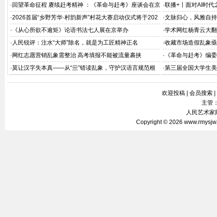
深释
·
回望革命征程 赓续赶考精神 ：《革命与赶考》座谈会在京
·
联播+丨面对AI时代
举办
·
2026首届“乡野芳华·村韵新声”村花大赛启动仪式将于202
·
文脉归心，风雅自持
6年8月在京举办
·
《从心所欲不逾矩》论语书法七人展在京举办
·
学术网红杨青云大翻
·
人民锐评：注水“大师”除名，就是为工匠精神正名
·
收藏市场造假乱象亟
·
网红志愿营销乱象需整治 高考填报不能被流量裹挟
·
《革命与赶考》编委
会在北京飞天商务大
·
莫让汉字失本真——从“亖”错读乱象，守护汉语言规范根
·
第三届全国大学生美
基
欢迎投稿
|
会员搜索
|
主管
人民艺术家网 
Copyright © 2026
www.rmysjw