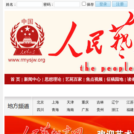
姓名：
密码：
保存
首 页
|
新闻中心
|
思想理论
|
艺苑百家
|
焦点视频
|
征稿园地
|
读
|
拍卖信息
|
名家书画
北京
上海
天津
重庆
吉林
辽宁
江苏
四川
青海
海南
广东
贵州
浙江
福建