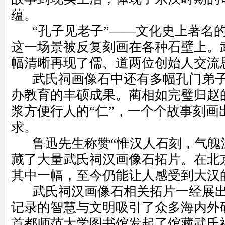
蕴。
“孔子见老子”——文化史上著名的
这一场景被反复刻画在各种石壁上。
幅清晰再现了儒、道两位创始人交流
武氏祠画像石中还有多幅孔门弟子
办教育的丰硕成果。蔺相如完璧归赵的
浆方便行人的“仁”，一个个故事刻画
求。
鲁迅先生称赞“惟汉人石刻，气魄深
藏了大量武氏祠汉画像石拓片。在北
其中一幅，至今仍能让人感受到大汉
武氏祠汉画像石相关拓片一经展出
记录的智慧与文明吸引了众多海内外研
首都师范大学图书馆发起了馆藏武氏