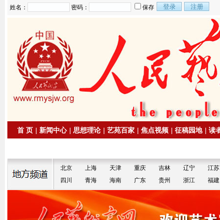
姓名：
密码：
保存
首 页
|
新闻中心
|
思想理论
|
艺苑百家
|
焦点视频
|
征稿园地
|
读
|
拍卖信息
|
名家书画
北京
上海
天津
重庆
吉林
辽宁
江苏
四川
青海
海南
广东
贵州
浙江
福建