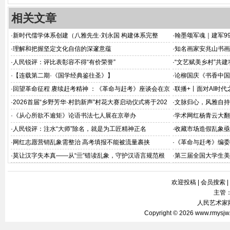
相关文章
·
新时代儒学体系创建（八雅先生·刘永国 构建体系完整
·
翰墨颂军魂｜建军9
版）
·
理解和把握坚定文化自信的深邃意蕴
·
知名画家安兆山书画
·
人民锐评：评比表彰容不得“有价荣誉”
·
“文艺赋美乡村”共
·
【连载第二期·《国学经典鉴往圣》】
·
论柳国庆《书香中国
深释
·
回望革命征程 赓续赶考精神 ：《革命与赶考》座谈会在京
·
联播+丨面对AI时代
举办
·
2026首届“乡野芳华·村韵新声”村花大赛启动仪式将于202
·
文脉归心，风雅自持
6年8月在京举办
·
《从心所欲不逾矩》论语书法七人展在京举办
·
学术网红杨青云大翻
·
人民锐评：注水“大师”除名，就是为工匠精神正名
·
收藏市场造假乱象亟
·
网红志愿营销乱象需整治 高考填报不能被流量裹挟
·
《革命与赶考》编委
会在北京飞天商务大
·
莫让汉字失本真——从“亖”错读乱象，守护汉语言规范根
·
第三届全国大学生美
基
欢迎投稿
|
会员搜索
|
主管
人民艺术家网 
Copyright © 2026
www.rmysjw