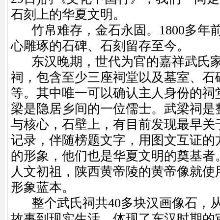
石刻上的华夏文明。
竹帛难存，金石永固。1800多年
心雕琢的石碑、石刻留存至今。
东汉晚期，世代为官的嘉祥武氏家
祠，包含至少三座祠堂以及墓室、石
等。其中唯一可以确认主人身份的祠
梁是隐居乡间的一位儒士。武梁祠是
与核心，石壁上，有目前发现最早关
记录，伴随榜题文字，用图文互证的
的形象，他们也是华夏文明的奠基者
人文初祖，陕西黄帝陵的黄帝像就使
形象蓝本。
整个武氏祠共40多块汉画像石，
故事到现实生活，体现了东汉时期的