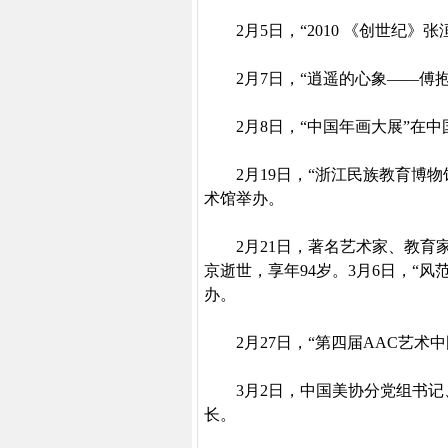
2
月
5
日
，“
2010
《创世纪》张
2
月
7
日
，“逍遥的心象——傅
2
月
8
日
，“中国年画大展”在
2
月
19
日
，“浙江民族教育博物
术馆举办。
2
月
21
日
，著名艺术家、教育
京逝世，享年
94
岁。
3
月
6
日
，“风
办。
2
月
27
日
，“第四届
AAC
艺术中
3
月
2
日
，中国美协分党组书记
长。