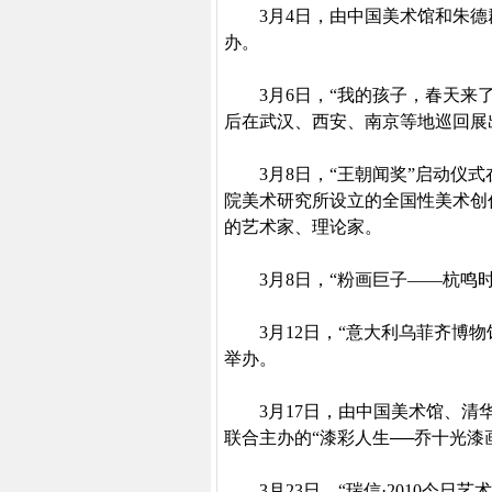
3
月
4
日
，由中国美术馆和朱德
办。
3
月
6
日
，“我的孩子，春天来
后在武汉、西安、南京等地巡回展
3
月
8
日
，“王朝闻奖”启动仪
院美术研究所设立的全国性美术创
的艺术家、理论家。
3
月
8
日
，“粉画巨子——杭鸣
3
月
12
日
，“意大利乌菲齐博物
举办。
3
月
17
日
，由中国美术馆、清
联合主办的“漆彩人生──乔十光漆
3
月
23
日
，“瑞信·
2010
今日艺术