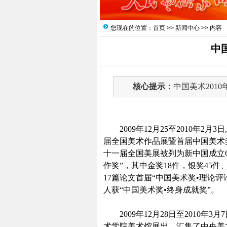
您现在的位置：
首页
>>
新闻中心
>> 内容
中
核心提示：
中国美术2010年
2009
年
12
月
25
至
2010
年
2
月
3
日
届全国美术作品展暨首届中国美术
十一届全国美展被列为新中国成立
作奖”，其中金奖
18
件，银奖
45
件
17
篇论文首届“中国美术奖•理论
人获“中国美术奖•终身成就奖”。
2009
年
12
月
28
日
至
2010
年
3
月
7
术学院美术馆展出。汇集了中央美