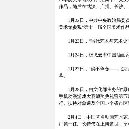
作品，随后在武汉、广州、长沙、
1
月
22
日
，中共中央政治局委
美术馆参观“第十一届全国美术作
1
月
23
日
，“当代艺术与艺术史
1
月
24
日
，杨飞云率中国油画
1
月
27
日
，“俏不争春——北京
幕。
1
月
28
日
，由文化部主办的“原
手机动漫游戏大赛颁奖典礼暨第五
行。扶持对象遍及全国
17
个省市区
2
月
4
日
，中国著名动画艺术家
厂第一任厂长特伟在上海逝世，享