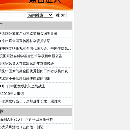
门
中国国际文化产业博览交易会深圳开幕
在京出席全国宣传部长会议并讲话
在中国文联第九次全国代表大会、中国作协第八
代表大会上的讲话
3年度国家社会科学基金艺术学项目申报公告
等国家领导人在京出席新年京剧晚会
接见中国新闻奖全国优秀新闻工作者获奖代表
艺术家小分队赴新疆伊犁慰问演出
年1月1日中国文联慰问边防战士
2010年大事记
年邮票发行当日，众邮迷排长龙一票难求
荐
丨面对AI时代之问 习近平以三喻作答
协大采风活动（云南段）侧记