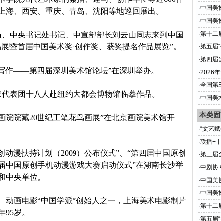
·
中国美
上海、西安、重庆、青岛、沈阳等地巡回展出。
·
中国美
·
第十二
员、中央书记处书记、中宣部部长刘云山同志来到中国
品展暨首届中国美术奖·创作奖、获奖提名作品展览”。
·
第五届
·
第四届
写作——第四届深圳美术馆论坛”在深圳举办。
·
202
·
全国第
家代表团十八人赴纽约大都会博物馆临摹作品。
·
中国美
本类固
画院院藏
20
世纪工笔花鸟画展”在北京画院美术馆开
·
“文艺
·
联播+
创动漫扶持计划（
2009
）公布仪式”、“第四届中国原创
·
第三届
届中国原创手机动漫游戏大赛启动仪式”在湖南长沙举
·
中剧协
和中央单位。
·
中国美
·
中国美
、动画电影“中国学派”创始人之一，上海美术电影制片
·
第十二
年
95
岁。
·
第五届