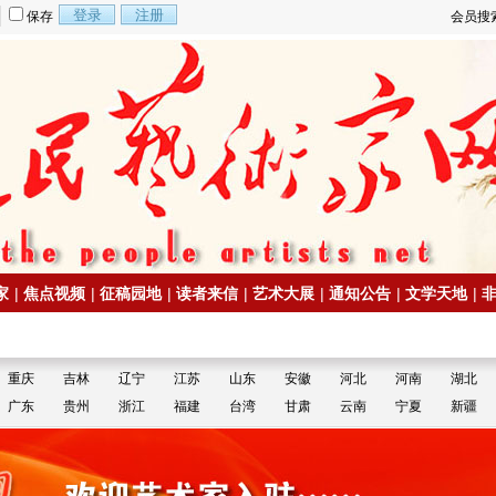
保存
会员搜
家
|
焦点视频
|
征稿园地
|
读者来信
|
艺术大展
|
通知公告
|
文学天地
|
重庆
吉林
辽宁
江苏
山东
安徽
河北
河南
湖北
广东
贵州
浙江
福建
台湾
甘肃
云南
宁夏
新疆