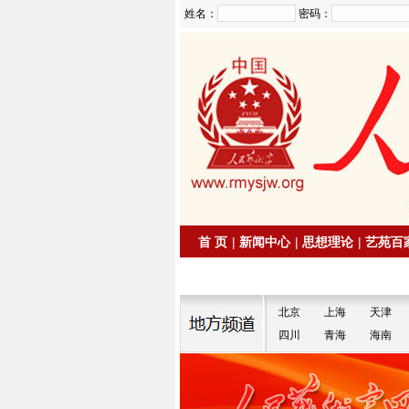
姓名：
密码：
首 页
|
新闻中心
|
思想理论
|
艺苑百
|
拍卖信息
|
名家书画
北京
上海
天津
四川
青海
海南