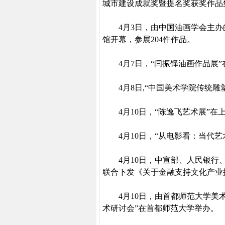
城市建设成就奖暨提名奖获奖作品
4
月
3
日
，由中国油画学会主办
馆开幕，参展
204
件作品。
4
月
7
日
，“闫振铎油画作品展
4
月
8
日
,
“中国美术学院传统雕
4
月
10
日
，“陈逸飞艺术展”在
4
月
10
日
，“从电影看：当代艺
4
月
10
日
，中宣部、人民银行
联合下发《关于金融支持文化产业
4
月
10
日
，由首都师范大学美
术研讨会”在首都师范大学举办。