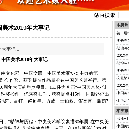
本类热
国美术2010年大事记
·
第十届
·
李长春
·
胡锦涛
大事记...
次全国
·
201
中国美术
2010
年大事记
·
胡锦涛
·
李长春
,
由文化部、中国文联、中国美术家协会主办的第十一
·
文化部
奖·创作奖、获奖提名作品展览在中国美术馆举行。第
·
2012
60
周年大庆的重点项目。
153
件为首届“中国美术奖•创
·
中国美术
、铜奖
49
件、优秀奖
41
件，获奖提名
415
件。同期还评出
评论奖”。高虹、赵延年、方成、王伯敏、贺友直、潘鹤
7
·
壬辰龙
本类推
·
联播+
日
，“精神与历程：中央美术学院素描
60
年展”在中央美
·
中国美
术学院几代艺术家的素描、速写、创作草图等近
600
件