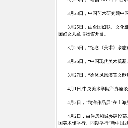
3
月
23
日
，中国艺术研究院中
3
月
25
日
，由全国妇联、文化部
国妇女儿童博物馆开幕。
3
月
25
日
，“纪念《美术》杂志
3
月
26
日
，“中国现代美术奠基
3
月
27
日
，“徐冰凤凰装置文献
4
月
1
日
,
中央美术学院举办座谈
4
月
2
日
，“鸥洋作品展”在上
4
月
2
日
，由住房和城乡建设部
国美术馆举行。同期举行“新中国