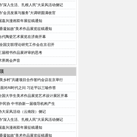
协“深入生活、扎根人民”大采风活动侧记
协“会员发展与服务”大调研圆满收官
届嘉兴漫画双年展征稿通知
“香凝如故”美术作品展览征稿通知
当代陶瓷艺术展览在济南开幕
6年全国文联理论研究工作会在京召开
三届楷书作品展评审的思考
术界两会声音
顶
赋美乡村”共建项目合作签约会议在京举行
丨面对AI时代之问 习近平以三喻作答
全国大学生美术作品展览艺术设计展区开幕
 中民协 中书协新一届领导机构产生
协大采风活动（云南段）侧记
协“深入生活、扎根人民”大采风活动侧记
届嘉兴漫画双年展征稿通知
“香凝如故”美术作品展览征稿通知