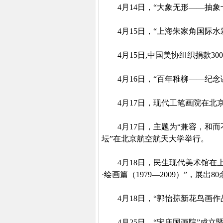
4
月
14
日
，“大象无形——抽象
4
月
15
日
，“上海朱家角国际水
4
月
15
日
,
中国美协组织捐款
300
4
月
16
日
，“百年稚柳——纪念
4
月
17
日
，现代工笔画院在北
4
月
17
日
，主题为“兼容，和而
坛”在北京航空航天大学举行。
4
月
18
日
，民生现代美术馆在
·绘画篇（
1979
—
2009
）”，展出
80
4
月
18
日
，“郭怡孮新花鸟画作
4
月
25
日
，“宋庄国画院”成立