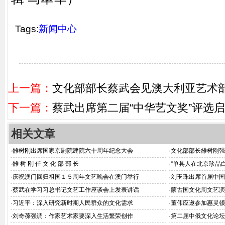
Tags:
新闻中心
上一篇：
文化部部长蔡武会见澳大利亚艺术部
下一篇：
蔡武出席第二届“中华艺文奖”评选
相关文章
·
雒树刚出席国家京剧院建院六十周年纪念大会
·
文化部部长雒树刚强
·
雒 树 刚 任 文 化 部 部 长
·
“单县人在北京珍品
·
庆祝澳门回归祖国１５周年文艺晚会在澳门举行
·
刘玉珠出席首届中国
·
蔡武在学习习总书记文艺工作座谈会上发表讲话
·
蒙古国文化周文艺演
·
习近平：深入研究新时期人民群众的文化需求
·
董伟应邀参加惠灵顿
·
刘奇葆强调：作家艺术家要深入生活繁荣创作
·
第二届中俄文化论坛