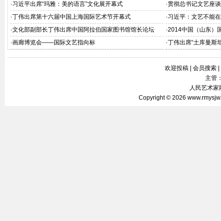
·
习近平出席“玛雅：美的语言”文化展开幕式
·
贯彻总书记文艺座谈
·
丁伟出席第十六届中国上海国际艺术节开幕式
·
习近平：文艺不能在
·
文化部副部长丁伟出席中国阿拉伯国家图书馆馆长论坛
·
2014中国（山东）
·
画廊博览会——国际文艺指向标
·
丁伟出席“土库曼斯
欢迎投稿
|
会员搜索
|
主管
人民艺术家网 
Copyright © 2026
www.rmysjw