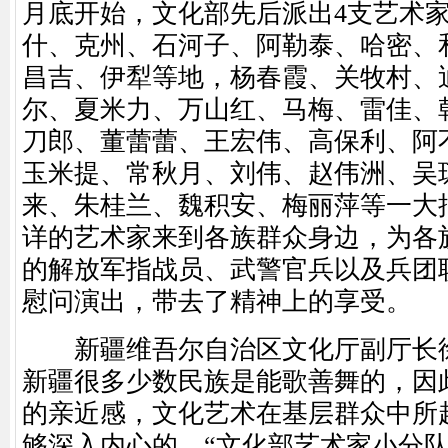
月底开始，文化部先后派出4支艺术
什、克州、石河子、阿勒泰、哈密、
昌吉、伊犁等地，杨春霞、关牧村、
尔、夏米力、万山红、马梅、雷佳、
刀郎、董蕾蕾、王宏伟、高保利、阿
玉米提、常秋月、刘伟、赵伟洲、吴
来、朱桂兰、魏积安、梅丽萍等一大
详的艺术家来到各族群众身边，为各
的解放军指战员、武警官兵以及兵团
慰问演出，带去了精神上的享受。
新疆维吾尔自治区文化厅副厅长徐
新疆很多少数民族是能歌善舞的，因
的亲近感，文化艺术在基层群众中所
够深入内心的。“文化部艺术家小分