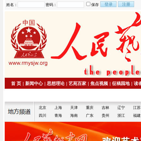
姓名：
密码：
保存
首 页
|
新闻中心
|
思想理论
|
艺苑百家
|
焦点视频
|
征稿园地
|
读
|
拍卖信息
|
名家书画
北京
上海
天津
重庆
吉林
辽宁
江苏
四川
青海
海南
广东
贵州
浙江
福建