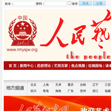
姓名：
密码：
保存
首 页
|
新闻中心
|
思想理论
|
艺苑百家
|
焦点视频
|
征稿园地
|
读
|
拍卖信息
|
名家书画
北京
上海
天津
重庆
吉林
辽宁
江苏
四川
青海
海南
广东
贵州
浙江
福建