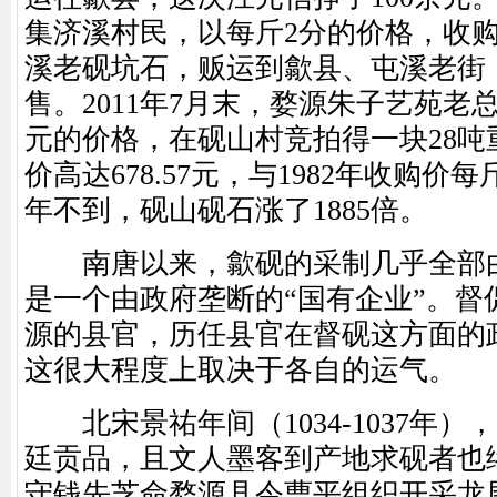
集济溪村民，以每斤2分的价格，收
溪老砚坑石，贩运到歙县、屯溪老街，
售。2011年7月末，婺源朱子艺苑老总
元的价格，在砚山村竞拍得一块28吨
价高达678.57元，与1982年收购价每斤
年不到，砚山砚石涨了1885倍。
南唐以来，歙砚的采制几乎全部由
是一个由政府垄断的“国有企业”。督
源的县官，历任县官在督砚这方面的
这很大程度上取决于各自的运气。
北宋景祐年间（1034-1037年）
廷贡品，且文人墨客到产地求砚者也
守钱先芝命婺源县令曹平组织开采龙