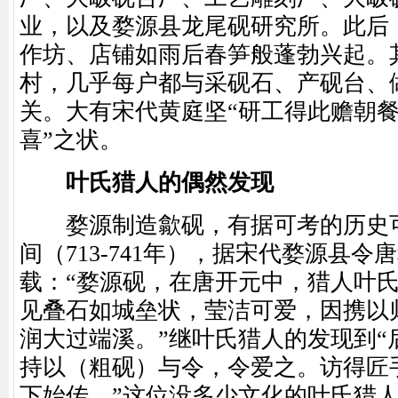
业，以及婺源县龙尾砚研究所。此后
作坊、店铺如雨后春笋般蓬勃兴起。
村，几乎每户都与采砚石、产砚台、
关。大有宋代黄庭坚“研工得此赡朝
喜”之状。
叶氏猎人的偶然发现
婺源制造歙砚，有据可考的历史可
间（713-741年），据宋代婺源县
载：“婺源砚，在唐开元中，猎人叶
见叠石如城垒状，莹洁可爱，因携以
润大过端溪。”继叶氏猎人的发现到“
持以（粗砚）与令，令爱之。访得匠
下始传。”这位没多少文化的叶氏猎人