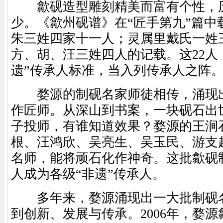
歙砚造型雕刻精美而富有个性，
少。《歙州砚谱》在“匠手第九”篇中
朱三姓四家十一人；灵属里戴氏一姓
方、胡、汪三姓四人的记载。这22人
遗”传承人标准，当入列传承人之阵
婺源的制砚名家师徒相传，涌现出
作匠师。从深山到书案，一块砚石出
子投师，有谁知道效果？婺源的王涧
根、汪鸿欣、吴亮生、吴玉民、游支
名师，能将顽石化作神奇。这批歙砚
人成为各级“非遗”传承人。
多年来，婺源涌现出一大批制砚名
到创新、发展与传承。2006年，婺