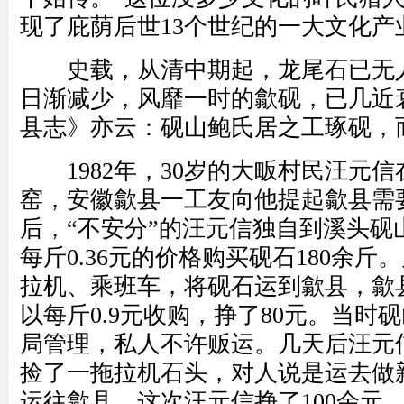
现了庇荫后世13个世纪的一大文化产
史载，从清中期起，龙尾石已无人
日渐减少，风靡一时的歙砚，已几近
县志》亦云：砚山鲍氏居之工琢砚，
1982年，30岁的大畈村民汪元信
窑，安徽歙县一工友向他提起歙县需
后，“不安分”的汪元信独自到溪头砚
每斤0.36元的价格购买砚石180余斤
拉机、乘班车，将砚石运到歙县，歙
以每斤0.9元收购，挣了80元。当时
局管理，私人不许贩运。几天后汪元
捡了一拖拉机石头，对人说是运去做
运往歙县，这次汪元信挣了100余元