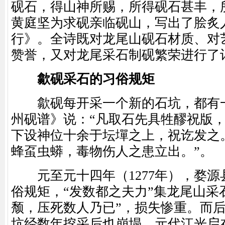
砚石，得山神所赐，所得砚石甚丰，
黄庭坚为求砚亲临砚山，写出了脍炙
行》。全诗既对龙尾山砚石材质、对
赞誉，又对龙尾采石制砚繁荣进行了
歙砚采石的习俗规矩
歙砚每开采一个新的石坑，都有一
州砚谱》说：“凡取石先具牲醪祝版
下设神位十余于坛墠之上，祝讫发之
蜂虿虫蟒，毒物伤人之患立出。”。
元至元十四年（1277年），婺源
俗规矩，“发数都之夫力”集龙尾山采
颓，压死数人乃已”，损失惨重。而
坑经数年挖采后也崩塌。元代江光启