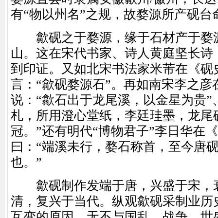
有“物以州名”之规，故婺源所产砚台
歙砚之于婺源，缘于石材产于婺
山。这在宋代书家、诗人黄庭坚长诗
到印证。又如北宋书法家米芾在《砚
言：“歙砚婺源石”。再如南宋李之彦
说：“歙石出于龙尾溪，以金星为贵”
札，所用澄心堂纸，李廷珪墨，龙尾
冠。”还有明代“博物君子”李日华在
曰：“端溪未行，婺石称首，至今唐
也。”
歙砚制作发端于唐，兴盛于宋，
清，复兴于当代。纵观歙砚采制业历
互变的原因，无不与国乱、战争、世