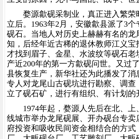
婺源歙砚采制业，真正进入繁荣时
立后。1963年2月，安徽歙县派了3
砚石。当地人对历史上赫赫有名的龙
知，后经年近古稀的退休教师江义宝
才找到眉子、金星、水波纹等砚石老坑
产近200年的第一方歙砚问世。又过
县恢复生产，新华社还为此播发了消
专人对龙尾山古砚坑进行勘察、调查
立了砚石矿，进行有组织、有计划的
1974年起，婺源人先后在北、上
线城市举办龙尾砚展、开办砚台专卖
府投资和吸收民间资金相结合的方式
厂、大畈砚台厂、工艺雕刻厂、大畈