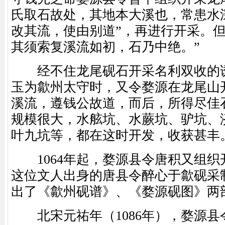
氏取石故处，其地本大溪也，常患水
改其流，使由别道”，再进行开采。但
其须索复溪流如初，石乃中绝。”
经不住龙尾砚石开采名利双收的诱
玉为歙州太守时，又令婺源在龙尾山
溪流，遵钱公故道，而后，所得尽佳
规模很大，水舷坑、水蕨坑、驴坑、
叶九坑等，都在这时开发，收获甚丰
1064年起，婺源县令唐积又组织
这位文人出身的唐县令醉心于歙砚采
出了《歙州砚谱》、《婺源砚图》两
北宋元祐年（1086年），婺源县