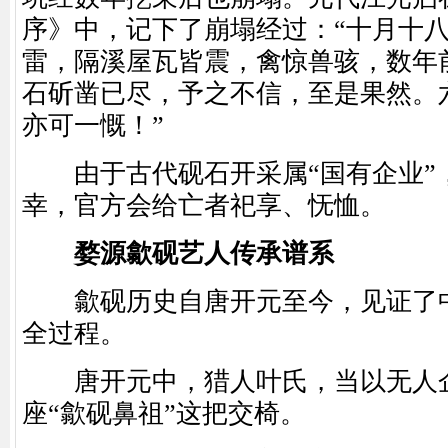
序》中，记下了崩塌经过：“十月十
雷，隔溪屋瓦皆震，禽惊兽骇，数年
石斫凿已尽，予之不信，至是果然。
亦可一慨！”
由于古代砚石开采属“国有企业”
幸，官方会给亡者祀享、怃恤。
婺源歙砚艺人传承谱系
歙砚历史自唐开元至今，见证了中
全过程。
唐开元中，猎人叶氏，当以无人
座“歙砚鼻祖”这把交椅。