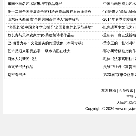
·
东南亚著名艺术家朱培杏作品选登
·
中国油画热成为艺术
·
第十二届全国美展综合材料绘画作品展在石家庄举办
·
“妙语奇人”薛庆西
·
山东薛庆西荣膺“全国民间百佳诗人”荣誉称号
·
2014年春季党校
·
“老吾老”被中国老年学会授予“全国养生养老示范基地”
·
以先进军事文化为引
·
魏长青与天津农家才女·蔡建荣诗书作品选
·
董新有：白云观祈福“
·
巴·钢普力布：文化落实的伦理境象（本网专稿）
·
黄永玉的一桩“小事”
·
艺术品迎来消费热潮 一级市场正在壮大
·
郭小川诗稿被指伪作
·
河洛人刘新民书法
·
毛体书法家高明柱书
·
道玄子书法作品
·
吴维甲牡丹《富贵吉
·
赵裕春书法
·
第23届“京忠公益策
欢迎投稿
|
会员搜索
|
主管
人民艺术家网 
Copyright © 2026
www.rmysjw