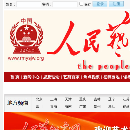
姓名：
密码：
保存
首 页
|
新闻中心
|
思想理论
|
艺苑百家
|
焦点视频
|
征稿园地
|
读
|
拍卖信息
|
名家书画
北京
上海
天津
重庆
吉林
辽宁
江苏
四川
青海
海南
广东
贵州
浙江
福建