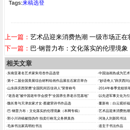
Tags:
来稿选登
上一篇：
艺术品迎来消费热潮 一级市场正在
下一篇：
巴·钢普力布：文化落实的伦理境象
相关文章
·
东南亚著名艺术家朱培杏作品选登
·
中国油画热成为艺术
·
第十二届全国美展综合材料绘画作品展在石家庄举办
·
“妙语奇人”薛庆西
·
山东薛庆西荣膺“全国民间百佳诗人”荣誉称号
·
2014年春季党校
·
“老吾老”被中国老年学会授予“全国养生养老示范基地”
·
以先进军事文化为引
·
魏长青与天津农家才女·蔡建荣诗书作品选
·
董新有：白云观祈福“
·
巴·钢普力布：文化落实的伦理境象（本网专稿）
·
艺术品迎来消费热潮
·
郭小川诗稿被指伪作 拍卖行称无义务辨真伪
·
河洛人刘新民书法
·
毛体书法家高明柱书法
·
道玄子书法作品