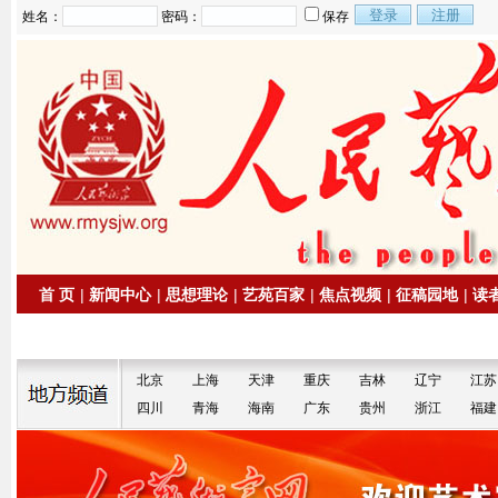
姓名：
密码：
保存
首 页
|
新闻中心
|
思想理论
|
艺苑百家
|
焦点视频
|
征稿园地
|
读
|
拍卖信息
|
名家书画
北京
上海
天津
重庆
吉林
辽宁
江苏
四川
青海
海南
广东
贵州
浙江
福建