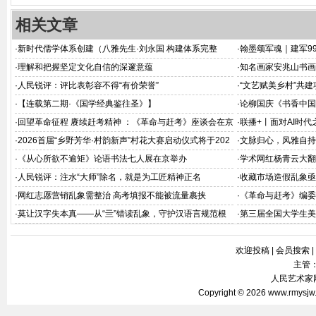
相关文章
·
新时代儒学体系创建（八雅先生·刘永国 构建体系完整
·
翰墨颂军魂｜建军9
版）
·
理解和把握坚定文化自信的深邃意蕴
·
知名画家安兆山书画
·
人民锐评：评比表彰容不得“有价荣誉”
·
“文艺赋美乡村”共
·
【连载第二期·《国学经典鉴往圣》】
·
论柳国庆《书香中国
深释
·
回望革命征程 赓续赶考精神 ：《革命与赶考》座谈会在京
·
联播+丨面对AI时代
举办
·
2026首届“乡野芳华·村韵新声”村花大赛启动仪式将于202
·
文脉归心，风雅自持
6年8月在京举办
·
《从心所欲不逾矩》论语书法七人展在京举办
·
学术网红杨青云大翻
·
人民锐评：注水“大师”除名，就是为工匠精神正名
·
收藏市场造假乱象亟
·
网红志愿营销乱象需整治 高考填报不能被流量裹挟
·
《革命与赶考》编委
会在北京飞天商务大
·
莫让汉字失本真——从“亖”错读乱象，守护汉语言规范根
·
第三届全国大学生美
基
欢迎投稿
|
会员搜索
|
主管
人民艺术家网 
Copyright © 2026
www.rmysjw