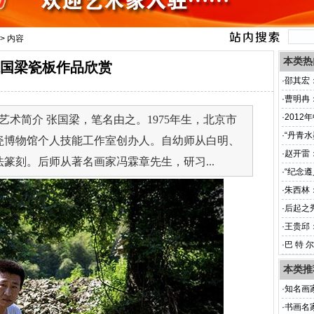
> 内容
本类热
国梁瓷板作品欣赏
·
邵其宏
·
曹明冉
·
201
艺术简介 张国梁，笔名由之。1975年生，北京市
·
“丹青水
瓷博物馆个人技能工作室创办人。自幼师从白明、
·
赵开雷
篆刻。后师从著名画家冯霖章先生，研习...
·
“纪念
·
朱西林
·
后起之
·
王贵邱
·
巴 特 尔
本类推
·
知名画
·
书画名