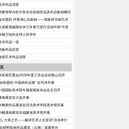
“双向奔赴”
美术作品清赏
档案馆举办杜中良先生绘画作品及作品集捐赠仪
益传墨韵 丹青润心启新程——韩延祥书画艺术
堂喜迎成立十周年
名画家晨嫣曌在米兰冬奥万里行活动中获“中意
大使“荣誉称号
家杨万怡向全球人民拜年
美术作品一览
瓷板作品欣赏
油画艺术作品清赏
顶
水彩画艺委会2026年度工作会议在鞍山召开
乡风墨韵·中国画作品展” 在菏泽开幕
中国国际美术双年展新闻发布会在京召开
漆画展览在大连开幕
年雕塑作品展览在河北美术学院美术馆开幕
小幅漆画展览在福建省美术馆开幕
之心·大美之艺——戴泽艺术人生宣讲”活动举行
5综合材料绘画作品展览（云南）巡展举办