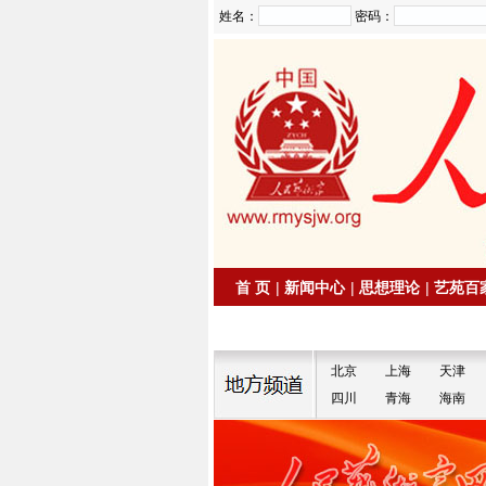
姓名：
密码：
首 页
|
新闻中心
|
思想理论
|
艺苑百
|
拍卖信息
|
名家书画
北京
上海
天津
四川
青海
海南