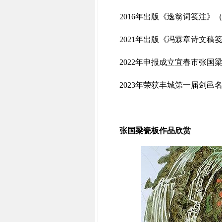
2016年出版《逸翁词笺注》
2021年出版《冯霖章诗文
2022年申报成立宜春市张
2023年荣获丰城第一届剑邑
张国梁瓷板作品欣赏