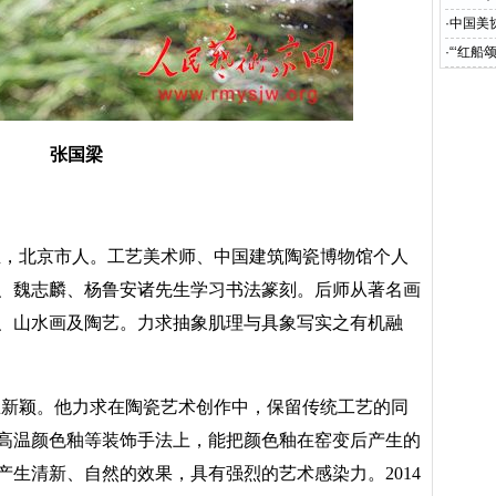
·
中国美
·
“‘红船
张国梁
年生，北京市人。工艺美术师、中国建筑陶瓷博物馆个人
、魏志麟、杨鲁安诸先生学习书法篆刻。后师从著名画
、山水画及陶艺。力求抽象肌理与具象写实之有机融
思新颖。他力求在陶瓷艺术创作中，保留传统工艺的同
高温颜色釉等装饰手法上，能把颜色釉在窑变后产生的
产生清新、自然的效果，具有强烈的艺术感染力。
2014