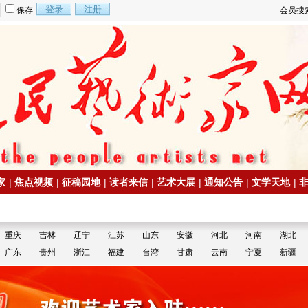
保存
会员搜
家
|
焦点视频
|
征稿园地
|
读者来信
|
艺术大展
|
通知公告
|
文学天地
|
重庆
吉林
辽宁
江苏
山东
安徽
河北
河南
湖北
广东
贵州
浙江
福建
台湾
甘肃
云南
宁夏
新疆