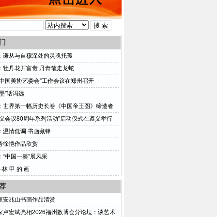
门
：谦从与自穆深处的灵魂托孤
：牡丹花开富贵 丹青笔走龙蛇
2年中国美协艺委会”工作会议在郑州召开
墨”话冯远
：世界第一幅历史长卷《中国帝王图》缔造者
遵义会议80周年系列活动”启动仪式在遵义举行
：温情低调 书画藏锋
秀徐恺作品欣赏
：“中国一獒”展风采
·林 甲 的 画
荐
家安兆山书画作品清赏
家卢宏斌亮相2026福州数博会分论坛：谈艺术