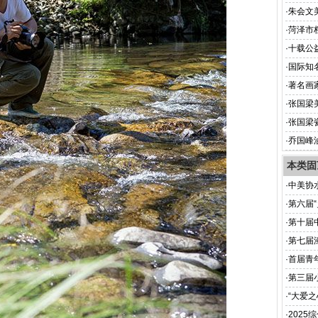
与科技的
·
朱会文
·
菏泽市
式
·
十载公
公益学
·
国际知
文化交流
·
著名画
·
张国梁
·
张国梁
·
乔国峰
本类固
·
中美协
·
第六届“
·
第十届
·
第七届
·
首届青
·
第三届
·
“大爱
·
202