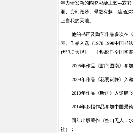
年力研发新的陶瓷彩绘工艺---霖
斓、变幻微妙、晕散有趣、蕴涵深
上自我的天地。
他的书画及陶艺作品多次在
表。作品入选《
1978-1998
代印坛大观》、《名瓷汇-全国陶
2005年作品《鹏鸟图南》
2009年作品《花明岚静》入
2010年作品《听雨》入邀腾
2014年多幅作品参加中国
同年出版著作《空山无人，
社）
；