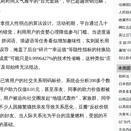
既耗时间又气难平的“百元套路”，早已超越营销范畴，
·
论柳国
。
意深释
·
人民锐
·
收藏市
准拿捏人性弱点的算法设计。活动初期，平台通过几十
·
网红志
”的错觉，利用用户的贪婪心理降低参与门槛。当进度逼
·
莫让汉
级：拼词语、填谚语等任务看似增加趣味性，实则延长用
根基
·
文 奴
视觉误导，掩盖了后台“碎片”“幸运值”等隐性指标的转换陷
·
遍地“
视界
成度”可能只是0.9996427%的技术性省略，这种类似“庄
·
别让剧
可及却始终无法抵达。
本类固
·
初科汝
早已将用户的社交关系明码标价。系统会分析
200多个数
的跑偏
·
日本投
户助力仅值0.01元，甚至亲友、同事的助力价值都被
·
拼多多
，用户被迫向社交圈发起“地毯式轰炸”，家族群、同学
·
以精品
不少人因频繁骚扰亲友导致关系恶化，豆瓣“反砍价联
·
以系统
·
为青年
链接的好友。当人际关系沦为平台的流量燃料，受损的不
·
以“当
的基础。
·
文化内