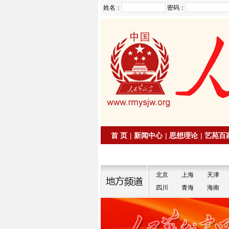
姓名：
密码：
首 页
|
新闻中心
|
思想理论
|
艺苑百
|
拍卖信息
|
名家书画
北京
上海
天津
四川
青海
海南