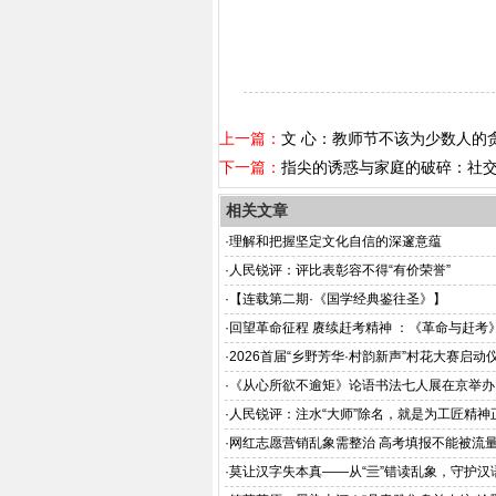
上一篇：
文 心：教师节不该为少数人的贪
下一篇：
指尖的诱惑与家庭的破碎：社
相关文章
·
理解和把握坚定文化自信的深邃意蕴
·
人民锐评：评比表彰容不得“有价荣誉”
·
【连载第二期·《国学经典鉴往圣》】
·
回望革命征程 赓续赶考精神 ：《革命与赶考
举办
·
2026首届“乡野芳华·村韵新声”村花大赛启动仪
6年8月在京举办
·
《从心所欲不逾矩》论语书法七人展在京举办
·
人民锐评：注水“大师”除名，就是为工匠精神
·
网红志愿营销乱象需整治 高考填报不能被流
·
莫让汉字失本真——从“亖”错读乱象，守护汉