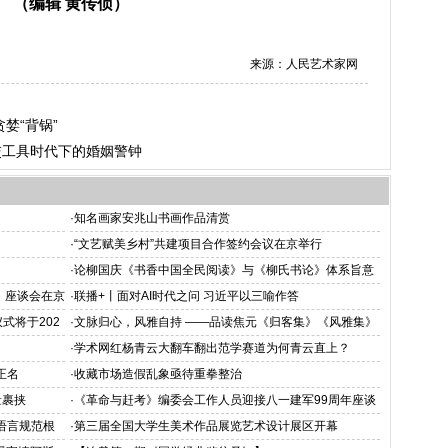
（编辑 黄传侦）
来源：人民艺术家网
婪“背锅”
交工具时代下的婚姻警钟
·
知名画家安兆山书画作品清赏
·
“文艺赋美乡村”共建项目合作签约会议在京举行
·
论柳国庆《书香中国全民阅读》与《柳氏书论》体系旨意
深释
》座谈会在京
·
联播+丨面对AI时代之问 习近平以三喻作答
式将于202
·
文脉归心，风雅自持 ——品读焦元《归客集》《风雅集》
·
学术网红杨青云大翻车翻出范学赛道为何青云直上？
正名
·
收藏市场造假乱象亟待重拳整治
量裹挟
·
《革命与赶考》编委会工作人员迎接八一建军99周年座谈
会在北京飞天商务大厦举行
语言规范根
·
第三届全国大学生美术作品展览艺术设计展区开幕