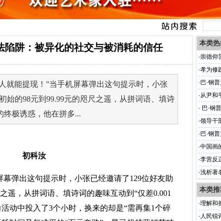
本类热
法陷阱：被异化的社交与被消耗的信任
·
崇德仰
·
孝为修
·
巴·钢
1人就能提现！”当手机屏幕弹出这句提示时，小张
·
从尹和
初始的98元到99.99元的咫尺之遥，从拼词语、填诗
·
巴·钢
的终极诱惑，他在拼多...
创)
·
领导干
·
巴·钢
·
中国画
初科汝
·
李营反
·
浅析著
机屏幕弹出这句提示时，小张
已经邀请了
12
9
位好友助
本类推
咫尺之遥，从拼词语、填诗词的趣味互动到“仅差0.001
·
理解和
活动中投入了3个小时，换来的却是“需再集1个碎
·
人民锐