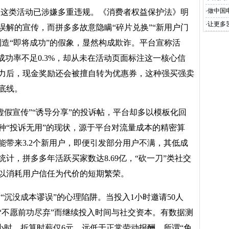
·
做中国
，这类活动已涉嫌多重违规。《消费者权益保护法》明
·
让更多
误解的宣传，而拼多多故意隐瞒
“碎片兑换”“新用户门
制造“即将成功”的假象，显然构成欺诈。平台宣称活
成功率不足0.3%，却从未在活动页面标注这一核心信
力后，现金奖励还会被擅自转为优惠券，这种强买强卖
底线。
虚假宣传”“诱导分享”的投诉帖，平台却多以模板化回
种“投诉无用”的现状，源于平台对流量成本的精密算
能带来3.2个新用户，即便引发部分用户不满，其低成
计，拼多多年活跃买家数达8.69亿，“砍一刀”类社交
以消耗用户信任为代价的短期繁荣。
了
“沉没成本谬误”的心理陷阱。当投入1小时邀请50人
“不愿前功尽弃”而继续投入时间与社交资本。有数据测
3小时，折算时薪仅6元，远低于正常劳动报酬，所谓“免