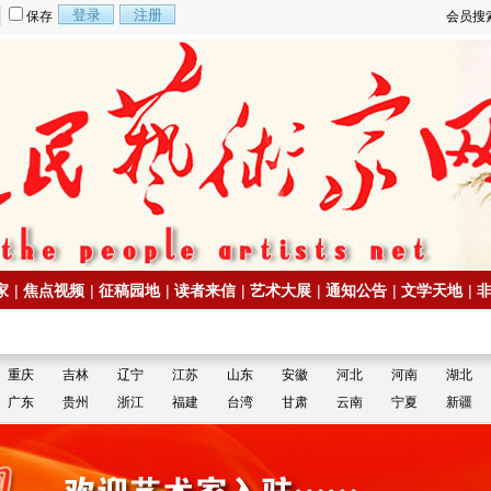
保存
会员搜
家
|
焦点视频
|
征稿园地
|
读者来信
|
艺术大展
|
通知公告
|
文学天地
|
重庆
吉林
辽宁
江苏
山东
安徽
河北
河南
湖北
广东
贵州
浙江
福建
台湾
甘肃
云南
宁夏
新疆