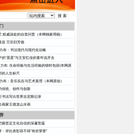
门
艺:权威深处的自觉问责（本网独家用稿）
践首 万宗归芳德
普力布：书法现代与现代化论略
平的“蛋蛋”与王安忆佳的童年说开去
普力布: 生命经验与生活经验的错时包容(本网原
部的人生标尺
普力布：音乐实在与艺术真理（本网原创）
的传统、创作与创新
正书法写出世界吉尼斯记录
名画家王德龙山水画
荐
把握坚定文化自信的深邃意蕴
评：评比表彰容不得“有价荣誉”