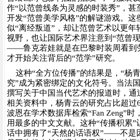
作“以范曾线条为灵感的时装秀”，甚
开发“范曾美学风格”的解谜游戏。这
似“离经叛道”，却让范曾艺术以更年
视野，也让国际艺术界注意到“范曾现
——鲁克若娃就是在巴黎时装周看到
才开始关注背后的“范学”研究。
这种
“全方位传播”的结果是，“杨青
究”成为紧密绑定的文化符号。当法
撰写关于中国当代艺术的报道时，通
相关资料中，杨青云的研究占比超过6
波恩在学术数据库检索“Fan Zeng
用最多的中文文献。这种“传播积累”
话中拥有了“天然的话语权”——不是