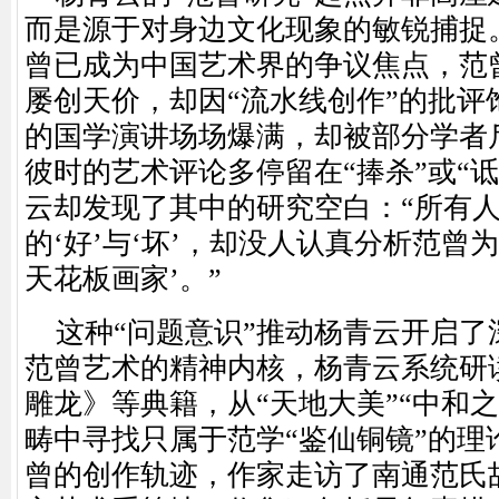
而是源于对身边文化现象的敏锐捕捉。
曾已成为中国艺术界的争议焦点，范
屡创天价，却因“流水线创作”的批评
的国学演讲场场爆满，却被部分学者斥
彼时的艺术评论多停留在“捧杀”或“
云却发现了其中的研究空白：“所有
的‘好’与‘坏’，却没人认真分析范曾
天花板画家’。”
这种
“问题意识”推动杨青云开启
范曾艺术的精神内核，杨青云系统研
雕龙》等典籍，从“天地大美”“中和
畴中寻找只属于范学“鉴仙铜镜”的理
曾的创作轨迹，作家走访了南通范氏