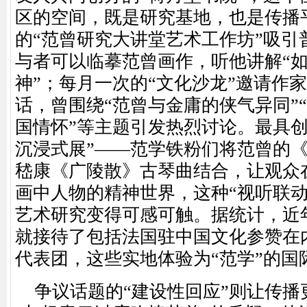
区的空间，既是研究基地，也是传播
的“范曾研究大讲堂艺术工作坊”吸引
与者可以临摹范曾画作，听他讲解“
神”；每月一次的“文化沙龙”邀请作
话，曾围绕“范曾与金庸的侠气异同”
国情怀”等主题引发热烈讨论。最具创
沉浸式展”——范学铁粉们将范曾的
嵇康《广陵散》古琴曲结合，让观众
画中人物的精神世界，这种“视听联动
艺术研究变得可感可触。据统计，近
就接待了包括法国驻中国文化参赞在内
代表团，这些实地体验为“范学”的国
争议话题的
“建设性回应”则让传播