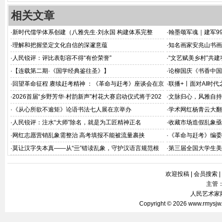
相关文章
·
新时代儒学体系创建（八雅先生·刘永国 构建体系完整
·
翰墨颂军魂｜建军9
版）
·
理解和把握坚定文化自信的深邃意蕴
·
知名画家安兆山书画
·
人民锐评：评比表彰容不得“有价荣誉”
·
“文艺赋美乡村”共
·
【连载第二期·《国学经典鉴往圣》】
·
论柳国庆《书香中国
深释
·
回望革命征程 赓续赶考精神 ：《革命与赶考》座谈会在京
·
联播+丨面对AI时代
举办
·
2026首届“乡野芳华·村韵新声”村花大赛启动仪式将于202
·
文脉归心，风雅自持
6年8月在京举办
·
《从心所欲不逾矩》论语书法七人展在京举办
·
学术网红杨青云大翻
·
人民锐评：注水“大师”除名，就是为工匠精神正名
·
收藏市场造假乱象亟
·
网红志愿营销乱象需整治 高考填报不能被流量裹挟
·
《革命与赶考》编委
会在北京飞天商务大
·
莫让汉字失本真——从“亖”错读乱象，守护汉语言规范根
·
第三届全国大学生美
基
欢迎投稿
|
会员搜索
|
主管
人民艺术家网 
Copyright © 2026
www.rmysjw