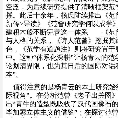
空泛，为后续研究提供了清晰框架范
撑。此后十余年，杨氏陆续推出《范
新传>导读》《范曾研究学何以成学
建积木般不断完善这一体系——《范
与人格的关系，《诗人范曾》挖掘其
色，《范学有道题注》则将研究置于
中。这种“体系化深耕”让杨青云的范
论划清界限，也为其日后的国际对话
本”。
值得注意的是杨青云的本土研究始
际视角”。在分析范曾《老子出关图
出“青牛的造型既吸收了汉代画像石
毕加索立体主义的借鉴”；在探讨范曾