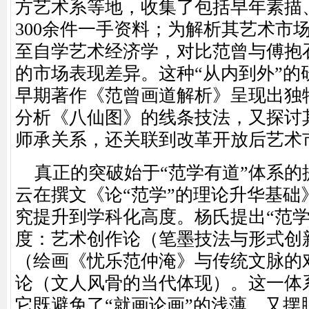
方艺术系等地，收集了包括早年素描
300余件一手资料；为解析其艺术市
至自学艺术经济学，对比范曾与傅抱
的市场表现差异。这种“从内到外”的
早期著作《范曾画道解析》呈现出独特
分析《八仙图》的线条技法，又探讨
师承关系，还关联到改革开放后艺术
真正的突破始于
“范学有道”体系的
云在撰文《论“范学”的理论升华基础
究提升到学科化高度。杨氏提出“范学
度：艺术创作论（笔墨技法与形式创
（绘画《忧乐范仲淹》与传统文脉的
论（文人风骨的当代体现）。这一体
它既避免了“就画论画”的浅薄，又摆