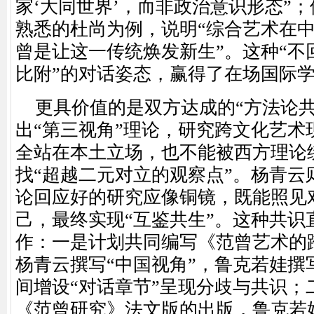
家‘大同世界’，而非政治意识形态”
熟悉的杜尚为例，说明“综合艺术在
曾是让这一传统焕发新生”。这种“不
比附”的对话姿态，赢得了在场国际
更具价值的是双方达成的
“方法论
出“第三视角”理论，研究跨文化艺术
全站在本土立场，也不能被西方理论
找“超越二元对立的观察点”。杨青云
论回应好的研究应像铜镜，既能照见
己，最终实现“互鉴共生”。这种共识
作：一是计划共同编写《范曾艺术的
杨青云撰写“中国视角”，鲁克若娃撰
间增设“对话章节”呈现分歧与共识；
《范曾研究》法文版的出版，鲁克若