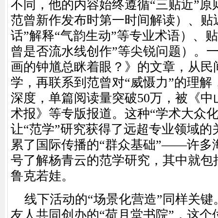
不同，他的内容始终遵循“三贴近”原
范曾新作发布时第一时间解读）、贴
话”解释“气韵生动”等专业术语）、
曾是否流水线创作”等尖锐问题）。
画的钟馗总眯着眼？》的文章，从民
学，再联系到范曾对“威慑力”的理解
深度，单篇阅读量突破50万，被《中
术报》等专版报道。这种“学术大众化
让“范学”研究获得了远超专业领域的
累了国际传播的“群众基础”——许多
号了解杨青云的范学研究，其中就包
鲁克若娃。
线下活动的
“场景化营造”同样关
友人共同创办的“荷月堂书院”，这个位