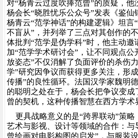
对“杨青云过度吹捧范曾”的质疑，他
杨会长“晓胜忧乐公众号”发表《鉴仙
杨青云“范学神话”的构建逻辑》坦言
不盲从”，并列举了三点对其创作的
体批判“范学是伪学科”时，他主动邀
加“范学学术研讨会”，让不同观点公
放姿态”不仅消解了负面评价的杀伤力
学”研究因争议而获得更多关注，形成“
传播”的良性循环。法国汉学家魏明德
的聪明之处在于，杨会长把争议变成
曾的契机，这种传播智慧在西方学术
更具战略意义的是
“跨界联动”策
艺术与影视、设计等领域的合作：与
曾绘画对电影构图的启发”，与服装