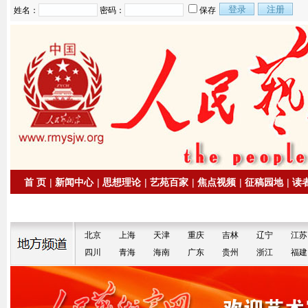
姓名：
密码：
保存
首 页
|
新闻中心
|
思想理论
|
艺苑百家
|
焦点视频
|
征稿园地
|
读
|
拍卖信息
|
名家书画
北京
上海
天津
重庆
吉林
辽宁
江苏
四川
青海
海南
广东
贵州
浙江
福建