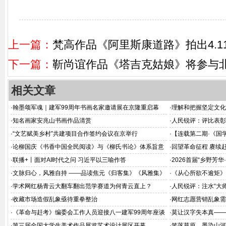
上一篇：
梵高作品《阿里斯康道路》拍出4.1
下一篇：
靳尚谊作品《塔吉克姑娘》将参与北
相关文章
·
翰墨颂军魂｜建军99周年书画名家邀请展在京隆重启幕
·
理解和把握坚定文化
·
知名画家安兆山书画作品清赏
·
人民锐评：评比表彰
·
“文艺赋美乡村”共建项目合作签约会议在京举行
·
【连载第二期·《国
·
论柳国庆《书香中国全民阅读》与《柳氏书论》体系旨意
·
回望革命征程 赓续
深释
举办
·
联播+丨面对AI时代之问 习近平以三喻作答
·
2026首届“乡野芳
6年8月在京举办
·
文脉归心，风雅自持 ——品读焦元《归客集》《风雅集》
·
《从心所欲不逾矩》
·
学术网红杨青云大翻车翻出范学赛道为何青云直上？
·
人民锐评：注水“大
·
收藏市场造假乱象亟待重拳整治
·
网红志愿营销乱象需
·
《革命与赶考》编委会工作人员迎接八一建军99周年座谈
·
莫让汉字失本真——
会在北京飞天商务大厦举行
基
·
第三届全国大学生美术作品展览艺术设计展区开幕
·
笔落草原，墨染山河