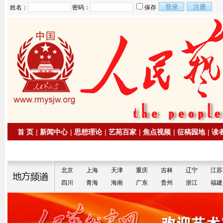
姓名：
密码：
保存
首 页
|
新闻中心
|
思想理论
|
艺苑百家
|
焦点视频
|
征稿园地
|
读
|
拍卖信息
|
名家书画
北京
上海
天津
重庆
吉林
辽宁
江苏
四川
青海
海南
广东
贵州
浙江
福建