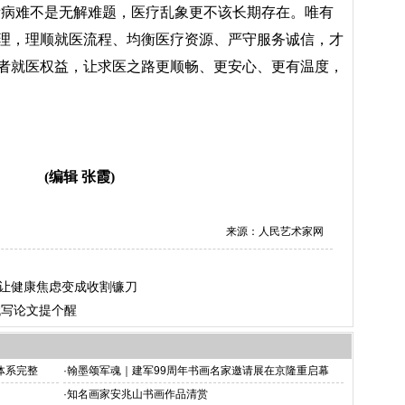
看病难不是无解难题，医疗乱象更不该长期存在。唯有
理，理顺就医流程、均衡医疗资源、严守服务诚信，才
者就医权益，让求医之路更顺畅、更安心、更有温度，
(编辑 张霞)
来源：人民艺术家网
别让健康焦虑变成收割镰刀
代写论文提个醒
体系完整
·
翰墨颂军魂｜建军99周年书画名家邀请展在京隆重启幕
·
知名画家安兆山书画作品清赏