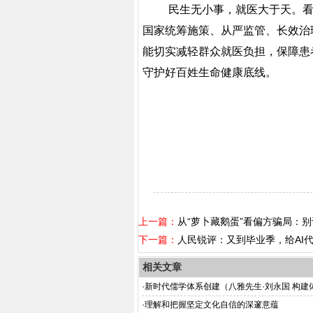
民生无小事，就医大于天。
国家统筹施策、从严监管、长效治
能切实减轻群众就医负担，保障患
守护好百姓生命健康底线。
上一篇：
从“萝卜藏鹅蛋”看偏方骗局：
下一篇：
人民锐评：又到毕业季，给AI
相关文章
·
新时代儒学体系创建（八雅先生·刘永国 构建
版）
·
理解和把握坚定文化自信的深邃意蕴