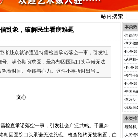
本类热
信乱象，破解民生看病难题
·
崇德仰
·
孝为修
·
巴·钢
地患者赴京就诊遭遇特需检查承诺落空一事，引发社
·
从尹和
挂号、满心期盼求医，最终却因医院口头承诺无法
·
巴·钢
耗费时间、金钱与心力。这件小事折射出当...
创)
·
领导干
·
巴·钢
·
中国画
文心
·
李营反
·
浅析著
本类推
特需检查承诺落空一事，引发社会广泛共鸣。千里奔
·
理解和
终却因医院口头承诺无法兑现、检查预约无故搁置，白
·
人民锐