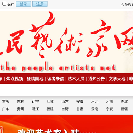
保存
会员搜
家
|
焦点视频
|
征稿园地
|
读者来信
|
艺术大展
|
通知公告
|
文学天地
|
重庆
吉林
辽宁
江苏
山东
安徽
河北
河南
湖北
广东
贵州
浙江
福建
台湾
甘肃
云南
宁夏
新疆