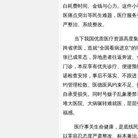
白耗费时间、金钱与心力。这件小
医痛点突出等民生难题，医疗服务
严整治、系统整改。
当下我国优质医疗资源高度
跨省求医，造就
“全国看病进京”
张已成常态，异地患者往返奔波、
门诊，本应享有优先诊疗、便捷预
诺检查安排，事后不落实、不跟进
约管理松散、医德医风约束不足、
自承受损失。同时号贩子乱象屡禁
堆大医院、大病辗转难就医，层层
福感。
医疗事关生命健康，是底线
以零容忍态度严肃整改、标本兼治