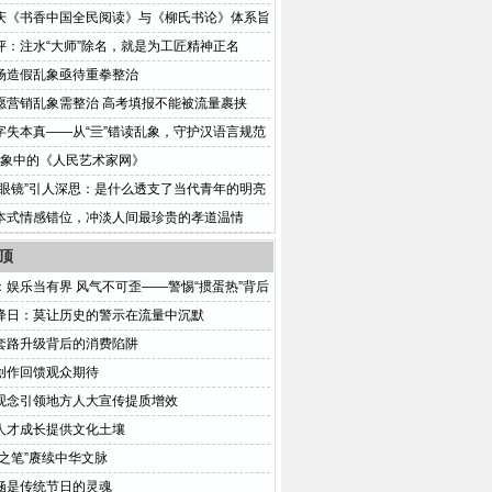
庆《书香中国全民阅读》与《柳氏书论》体系旨
评：注水“大师”除名，就是为工匠精神正名
场造假乱象亟待重拳整治
愿营销乱象需整治 高考填报不能被流量裹挟
字失本真——从“亖”错读乱象，守护汉语言规范
:印象中的《人民艺术家网》
小眼镜”引人深思：是什么透支了当代青年的明亮
本式情感错位，冲淡人间最珍贵的孝道温情
顶
：娱乐当有界 风气不可歪——警惕“掼蛋热”背后
危机
降日：莫让历史的警示在流量中沉默
套路升级背后的消费陷阱
创作回馈观众期待
观念引领地方人大宣传提质增效
人才成长提供文化土壤
代之笔”赓续中华文脉
涵是传统节日的灵魂