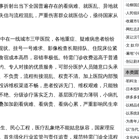
·
论柳国
事折射出当下全国普遍存在的看病难、就医乱、异地就
意深释
·
人民锐
失信与流程混乱，严重伤害群众就医信心，亟待国家从
·
收藏市
·
网红志
·
莫让汉
集中在一线城市三甲医院，各地重症、疑难病患者纷纷
根基
·
文 奴
的现状。挂号一号难求、影像检查长期排队、住院床位紧
·
遍地“
食宿成本高昂，容错率极低。特需门诊收费远高于普通
视界
·
别让剧
约、专人对接的优质服务，可部分医护人员随意口头承
本类固
、不负责，流程衔接混乱、权责不清。加上医院内部预
·
初科汝
投诉维权渠道不畅，患者投诉无门、维权艰难，只能独
的跑偏
·
日本投
不绝、分级诊疗落实乏力、基层医疗能力薄弱，小病扎
·
拼多多
叠加加剧看病难、看病贵、看病心累，严重影响民生幸
·
以精品
·
以系统
·
为青年
民生、民心工程，医疗乱象绝不能姑息纵容，国家理应
·
以“当
。首先强化行业监管与责任追责，规范特需门诊全流程
·
文化内