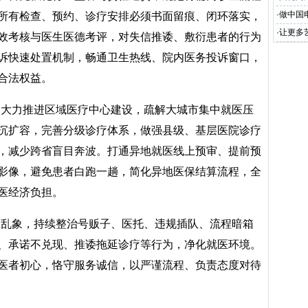
·
做中国
所有检查、预约、诊疗安排必须书面留痕、闭环落实，
·
让更多
效考核与医生医德考评，对失信推诿、敷衍患者的行为
诉快速处置机制，畅通卫生热线、院内医务投诉窗口，
合法权益。
，大力推进区域医疗中心建设，疏解大城市集中就医压
沉扩容，完善分级诊疗体系，做强县级、基层医院诊疗
，减少跨省盲目奔波。打通异地就医线上预审、提前预
影像，避免患者白跑一趟，简化异地医保结算流程，全
医经济负担。
业乱象，持续整治号贩子、医托、违规插队、流程暗箱
、承诺不兑现、推诿拖延诊疗等行为，净化就医环境。
医者初心，恪守服务诚信，以严谨流程、负责态度对待