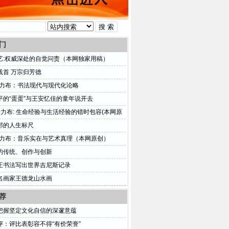
门
艺:权威深处的自觉问责（本网独家用稿）
践首 万宗归芳德
普力布：书法现代与现代化论略
平的“蛋蛋”与王安忆佳的童年说开去
普力布: 生命经验与生活经验的错时包容(本网原
部的人生标尺
普力布：音乐实在与艺术真理（本网原创）
的传统、创作与创新
正书法写出世界吉尼斯记录
名画家王德龙山水画
荐
把握坚定文化自信的深邃意蕴
评：评比表彰容不得“有价荣誉”