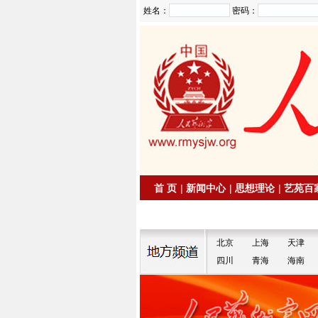
姓名：
密码：
首 页
|
新闻中心
|
思想理论
|
艺苑百
|
拍卖信息
|
名家书画
北京
上海
天津
四川
青海
海南