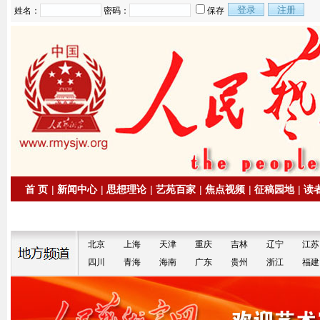
姓名：
密码：
保存
首 页
|
新闻中心
|
思想理论
|
艺苑百家
|
焦点视频
|
征稿园地
|
读
|
拍卖信息
|
名家书画
北京
上海
天津
重庆
吉林
辽宁
江苏
四川
青海
海南
广东
贵州
浙江
福建