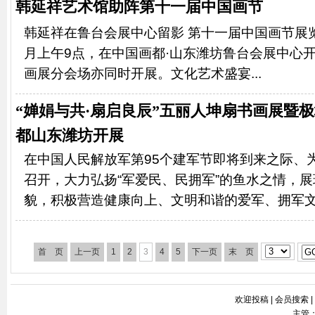
韩延祥艺术馆助阵第十一届中国画节
韩延祥在鲁台会展中心留影 第十一届中国画节展览馆
月上午9点，在中国画都·山东潍坊鲁台会展中心
画展分会场亦同时开展。文化艺术盛宴...
“婵娟与共·扇启良辰”五丽人坤扇书画展暨
都山东潍坊开展
在中国人民解放军第95个建军节即将到来之际、
召开，大力弘扬“军爱民、民拥军”的鱼水之情，
貌，积极营造健康向上、文明和谐的爱军、拥军文.
首 页
上一页
1
2
3
4
5
下一页
末 页
欢迎投稿
|
会员搜索
|
主管